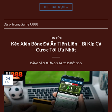
TIẾP TỤC ĐỌC
→
Đăng trong
Game U888
TIN TỨC
Kèo Xiên Bóng Đá Ăn Tiền Liền – Bí Kíp Cá
Cược Tối Ưu Nhất
ĐĂNG VÀO
THÁNG 5 24, 2025
BỞI
SEO
24
Th5