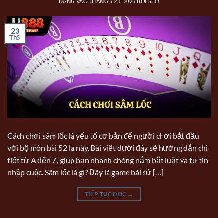
ĐĂNG VÀO
THÁNG 5 23, 2025
BỞI
SEO
23
Th5
Cách chơi sâm lốc là yếu tố cơ bản để người chơi bắt đầu
với bộ môn bài 52 lá này. Bài viết dưới đây sẽ hướng dẫn chi
tiết từ A đến Z, giúp bạn nhanh chóng nắm bắt luật và tự tin
nhập cuộc. Sâm lốc là gì? Đây là game bài sử […]
TIẾP TỤC ĐỌC
→