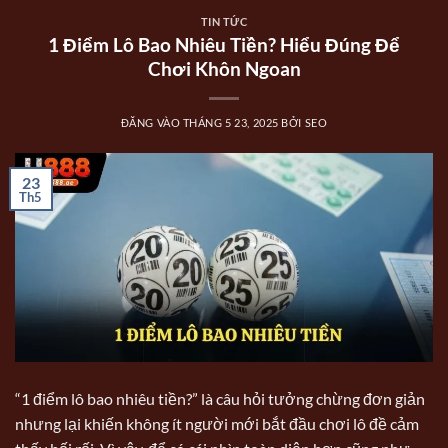
TIN TỨC
1 Điểm Lô Bao Nhiêu Tiền? Hiểu Đúng Để
Chơi Khôn Ngoan
ĐĂNG VÀO
THÁNG 5 23, 2025
BỞI
SEO
23
Th5
“1 điểm lô bao nhiêu tiền?” là câu hỏi tưởng chừng đơn giản
nhưng lại khiến không ít người mới bắt đầu chơi lô đề cảm