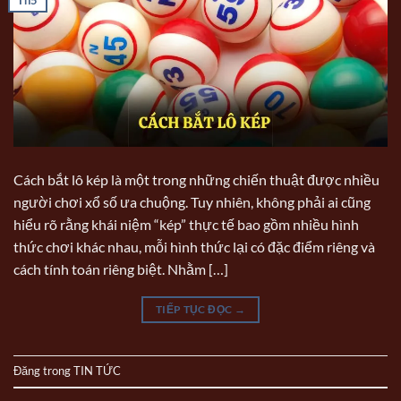
Cách bắt lô kép là một trong những chiến thuật được nhiều
người chơi xổ số ưa chuộng. Tuy nhiên, không phải ai cũng
hiểu rõ rằng khái niệm “kép” thực tế bao gồm nhiều hình
thức chơi khác nhau, mỗi hình thức lại có đặc điểm riêng và
cách tính toán riêng biệt. Nhằm […]
TIẾP TỤC ĐỌC
→
Đăng trong
TIN TỨC