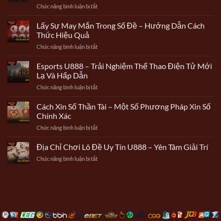
Giải
Đã
ở
Chức năng bình luận bị tắt
Chơi
Vận
Dạy
Cách
Nổ
Rủi
Chúng
Chơi
Lấy Sự May Mắn Trong Số Đề – Hướng Dẫn Cách
Hũ
Hiệu
Ta
Game
Kho
Thức Hiệu Quả
Quả
Đắt
Bài
Báu
Nhất
Lắm
ở
Chức năng bình luận bị tắt
Thắng
Tứ
Rồi
Lấy
Lớn
Linh
Sự
Esports U888 – Trải Nghiệm Thể Thao Điện Tử Mới
–
Tại
May
Chia
Lạ Và Hấp Dẫn
U888
Mắn
Sẻ
ở
Chức năng bình luận bị tắt
Trong
Bí
Esports
Số
Quyết
U888
Cách Xin Số Thần Tài – Một Số Phương Pháp Xin Số
Đề
Đỉnh
–
–
Chính Xác
Cao
Trải
Hướng
ở
Chức năng bình luận bị tắt
Nghiệm
Dẫn
Cách
Thể
Cách
Xin
Địa Chỉ Chơi Lô Đề Uy Tín U888 – Yên Tâm Giải Trí
Thao
Thức
Số
Điện
Hiệu
ở
Chức năng bình luận bị tắt
Thần
Tử
Quả
Địa
Tài
Mới
Chỉ
–
Lạ
Chơi
Một
Và
Lô
Số
Hấp
Đề
Phương
Dẫn
Uy
Pháp
Tín
Xin