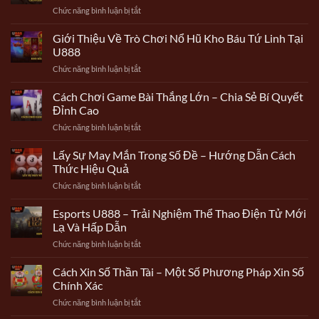
ở
Chức năng bình luận bị tắt
Thường
Cách
Kẻ
Giải
Giới Thiệu Về Trò Chơi Nổ Hũ Kho Báu Tứ Linh Tại
Yếu
Đen
Ở
U888
Lô
World
ở
Chức năng bình luận bị tắt
Đề
Cup
Giới
–
—
Thiệu
Cách Chơi Game Bài Thắng Lớn – Chia Sẻ Bí Quyết
Mẹo
Lịch
Về
Hoá
Đỉnh Cao
Sử
Trò
Giải
Đã
ở
Chức năng bình luận bị tắt
Chơi
Vận
Dạy
Cách
Nổ
Rủi
Chúng
Chơi
Lấy Sự May Mắn Trong Số Đề – Hướng Dẫn Cách
Hũ
Hiệu
Ta
Game
Kho
Thức Hiệu Quả
Quả
Đắt
Bài
Báu
Nhất
Lắm
ở
Chức năng bình luận bị tắt
Thắng
Tứ
Rồi
Lấy
Lớn
Linh
Sự
Esports U888 – Trải Nghiệm Thể Thao Điện Tử Mới
–
Tại
May
Chia
Lạ Và Hấp Dẫn
U888
Mắn
Sẻ
ở
Chức năng bình luận bị tắt
Trong
Bí
Esports
Số
Quyết
U888
Cách Xin Số Thần Tài – Một Số Phương Pháp Xin Số
Đề
Đỉnh
–
–
Chính Xác
Cao
Trải
Hướng
ở
Chức năng bình luận bị tắt
Nghiệm
Dẫn
Cách
Thể
Cách