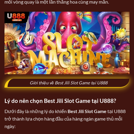
mỗi vòng quay là một lần thăng hoa cùng may mắn.
Giới thiệu về Best Jili Slot Game tại U888
Lý do nên chọn Best Jili Slot Game tại U888?
Dưới đây là những lý do khiến
Best Jili Slot Game
tại U888
trở thành lựa chọn hàng đầu của hàng ngàn game thủ mỗi
ngày: