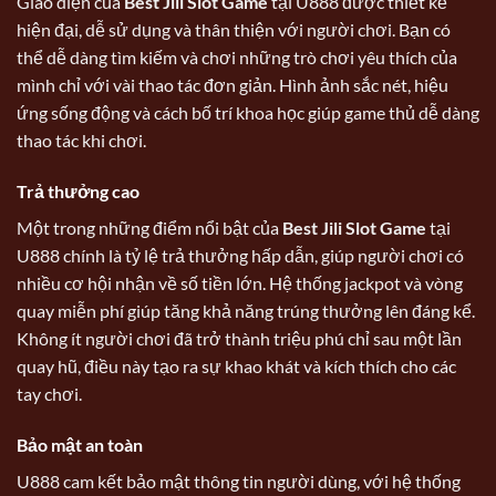
Giao diện của
Best Jili Slot Game
tại U888 được thiết kế
hiện đại, dễ sử dụng và thân thiện với người chơi. Bạn có
thể dễ dàng tìm kiếm và chơi những trò chơi yêu thích của
mình chỉ với vài thao tác đơn giản. Hình ảnh sắc nét, hiệu
ứng sống động và cách bố trí khoa học giúp game thủ dễ dàng
thao tác khi chơi.
Trả thưởng cao
Một trong những điểm nổi bật của
Best Jili Slot Game
tại
U888 chính là tỷ lệ trả thưởng hấp dẫn, giúp người chơi có
nhiều cơ hội nhận về số tiền lớn. Hệ thống jackpot và vòng
quay miễn phí giúp tăng khả năng trúng thưởng lên đáng kể.
Không ít người chơi đã trở thành triệu phú chỉ sau một lần
quay hũ, điều này tạo ra sự khao khát và kích thích cho các
tay chơi.
Bảo mật an toàn
U888 cam kết bảo mật thông tin người dùng, với hệ thống