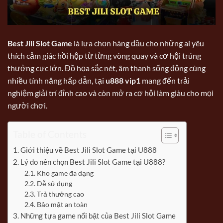
Best Jili Slot Game
là lựa chọn hàng đầu cho những ai yêu
thích cảm giác hồi hộp từ từng vòng quay và cơ hội trúng
thưởng cực lớn. Đồ họa sắc nét, âm thanh sống động cùng
nhiều tính năng hấp dẫn, tại
u888 vip1
mang đến trải
nghiệm giải trí đỉnh cao và còn mở ra cơ hội làm giàu cho mọi
người chơi.
Table of Contents
Giới thiệu về Best Jili Slot Game tại U888
Lý do nên chọn Best Jili Slot Game tại U888?
Kho game đa dạng
Dễ sử dụng
Trả thưởng cao
Bảo mật an toàn
Những tựa game nổi bật của Best Jili Slot Game