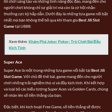
lối chơi sáng tạo và những tính năng độc đáo, mang đến cho
người chơi không chỉ sự giải trí mà còn là cơ hội nhận
thưởng cực kỳ hấp dẫn. Dưới đây là những tựa game nổi bật
nhất mà bạn không thể bỏ qua khi tham gia
Best Jili Slot
Game
tại U888:
Xem thêm
Khám Phá Joker Poker: Trò Chơi Bài Đầy
Kịch Tính
Super Ace
Super Ace là một trong những tựa game nổi bật tại
Best Jili
Slot Game
. Với chủ đề thẻ bài, game mang đến cho người
chơi những trải nghiệm thú vị và đầy kịch tính. Khi kết hợp
và loại bỏ các biểu tượng Super Aces và Golden Cards, chúng
sẽ nhân lên số tiền thắng của bạn.
Đặc biệt, khi kích hoạt Free Game, số tiền thắng sẽ được