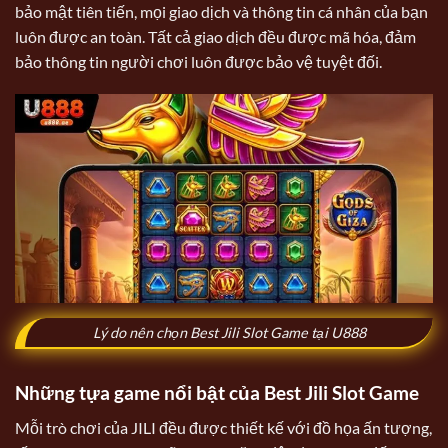
bảo mật tiên tiến, mọi giao dịch và thông tin cá nhân của bạn
luôn được an toàn. Tất cả giao dịch đều được mã hóa, đảm
bảo thông tin người chơi luôn được bảo vệ tuyệt đối.
Lý do nên chọn Best Jili Slot Game tại U888
Những tựa game nổi bật của Best Jili Slot Game
Mỗi trò chơi của JILI đều được thiết kế với đồ họa ấn tượng,